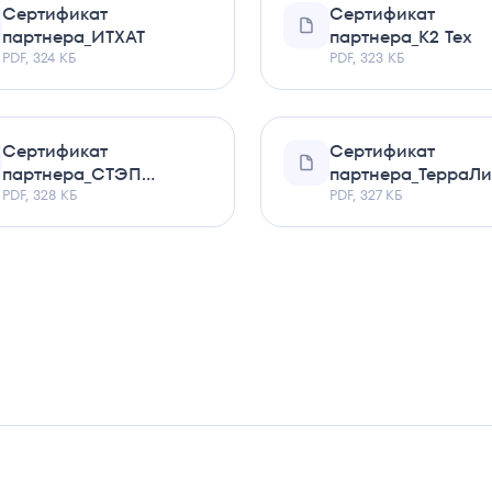
Сертификат
Сертификат
партнера_ИТХАТ
партнера_К2 Тех
PDF, 324 КБ
PDF, 323 КБ
Сертификат
Сертификат
партнера_СТЭП
партнера_ТерраЛи
ЛОДЖИК
PDF, 328 КБ
PDF, 327 КБ
Ваше сообщение