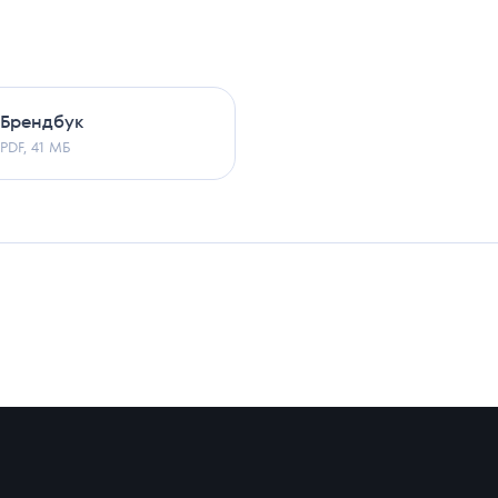
успешно отправлено
Мы свяжемся с вами в ближайшее время
Брендбук
Хорошо
PDF, 41 МБ