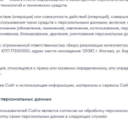
ехнологий и технических средств.
твие (операция) или совокупность действий (операций), соверш
спользования таких средств с персональными данными, включая: 
очнение (обновление, изменение), извлечение, использование, пе
личивание, блокирование, удаление, уничтожение персональных д
 ограниченной ответственностью «Бюро реализации интеллектуа
КПП 773001001, адрес места нахождения: 121087, г. Москва, ул. Бар
я, относящаяся к прямо или косвенно определенному, или опре
.
ее Сайт и использующее информацию, материалы и сервисы Сай
е персональных данных
ользователей Сайта является согласие на обработку персональн
отку своих персональных данных в следующих случаях:
;