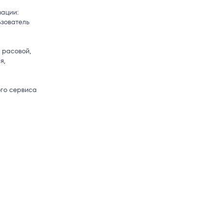
ации:
ьзователь
 расовой,
я,
ого сервиса