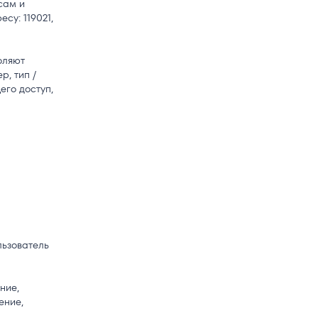
сам и
су: 119021,
оляют
, тип /
го доступ,
льзователь
ние,
ение,