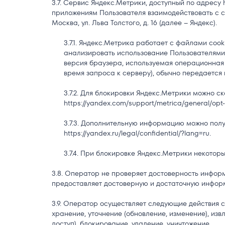
Сервис Яндекс.Метрики, доступный по адресу h
приложениям Пользователя взаимодействовать с с
Москва, ул. Льва Толстого, д. 16 (далее – Яндекс).
Яндекс.Метрика работает с файлами cooki
анализировать использование Пользователями 
версия браузера, используемая операционная 
время запроса к серверу), обычно передается 
Для блокировки Яндекс.Метрики можно ска
https://yandex.com/support/metrica/general/opt-
Дополнительную информацию можно получ
https://yandex.ru/legal/confidential/?lang=ru.
При блокировке Яндекс.Метрики некоторы
Оператор не проверяет достоверность информа
предоставляет достоверную и достаточную информ
Оператор осуществляет следующие действия с 
хранение, уточнение (обновление, изменение), из
доступ), блокирование, удаление, уничтожение.