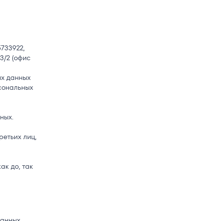
733922,
3/2 (офис
ых данных
рсональных
ных.
ретьих лиц,
к до, так
данных