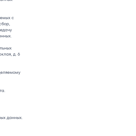
аемых с
сбор,
редачу
анных.
льных
клая, д. 6
деляемому
та.
ых данных.