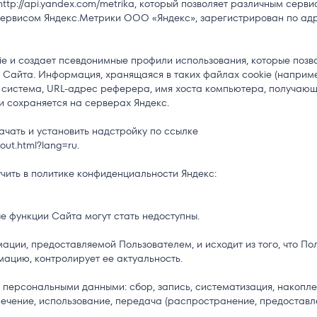
успешно отправлено
ttp://api.yandex.com/metrika, который позволяет различным серви
ервисом Яндекс.Метрики ООО «Яндекс», зарегистрирован по адре
Мы свяжемся с вами в ближайшее время
e и создает псевдонимные профили использования, которые позв
Сайта. Информация, хранящаяся в таких файлах cookie (например
система, URL-адрес реферера, имя хоста компьютера, получающе
Хорошо
и сохраняется на серверах Яндекс.
чать и установить надстройку по ссылке
out.html?lang=ru.
ить в политике конфиденциальности Яндекс:
е функции Сайта могут стать недоступны.
ции, предоставляемой Пользователем, и исходит из того, что По
ацию, контролирует ее актуальность.
персональными данными: сбор, запись, систематизация, накопле
влечение, использование, передача (распространение, предоставл