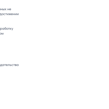
нных не
 достижении
бработку
ом
одательства