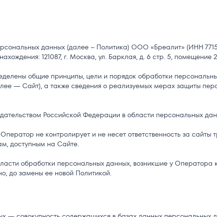
рсональных данных (далее – Политика) ООО «Бреалит» (ИНН 7715
ождения: 121087, г. Москва, ул. Барклая, д. 6 стр. 5, помещение 2
еделены общие принципы, цели и порядок обработки персональн
 (далее — Сайт), а также сведения о реализуемых мерах защиты пе
одательством Российской Федерации в области персональных дан
Оператор не контролирует и не несет ответственность за сайты т
ам, доступным на Сайте.
ласти обработки персональных данных, возникшие у Оператора ка
о, до замены ее новой Политикой.
х — совокупность содержащихся в базах данных персональных 