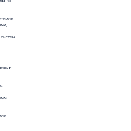
льных
стемах
ыми;
 систем
нных и
х;
амм
мах